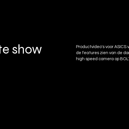
ite show
Productvideo's voor ASICS 
de features zien van de d
high speed camera op BOLT